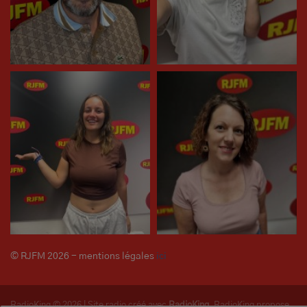
© RJFM 2026 - mentions légales
ici
RadioKing © 2026 | Site radio créé avec
RadioKing
. RadioKing propose