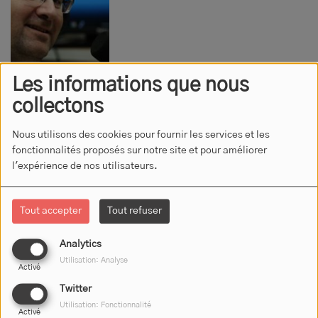
Les informations que nous
collectons
JOHANN
Nous utilisons des cookies pour fournir les services et les
fonctionnalités proposés sur notre site et pour améliorer
l'expérience de nos utilisateurs.
Tout accepter
Tout refuser
Analytics
Utilisation: Analyse
Activé
Twitter
L'ÉQUIPE D'RJFM
Utilisation: Fonctionnalité
Activé