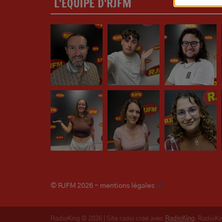
L'ÉQUIPE D'RJFM
© RJFM 2026 - mentions légales
ici
RadioKing © 2026 | Site radio créé avec
RadioKing
. RadioK