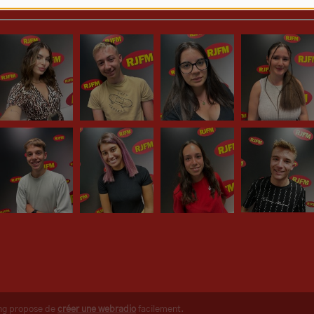
ing propose de
créer une webradio
facilement.