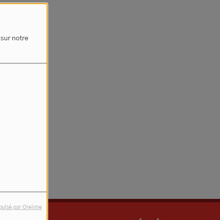
 sur notre
rreur.
pulsé par Orejime