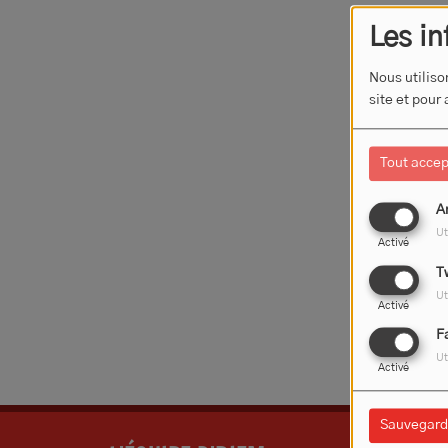
Les in
Nous utiliso
site et pour
Tout accep
A
Ut
Activé
T
Oups,
Ut
Activé
F
Ut
Activé
Sauvegard