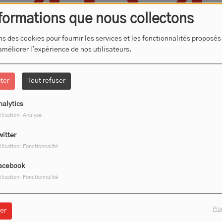
404
formations que nous collectons
ns des cookies pour fournir les services et les fonctionnalités proposés
 améliorer l'expérience de nos utilisateurs.
ter
Tout refuser
nalytics
ilisation: Analyse
witter
 vous avez rencontré une e
ilisation: Fonctionnalité
Il semble que la page que vous recherchez n’existe plus.
acebook
ilisation: Fonctionnalité
Pro
er