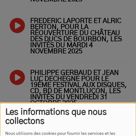
FRÉDÉRIC LAPORTE ET ALRIC
BERTON, POUR LA
RÉOUVERTURE DU CHÂTEAU
DES DUCS DE BOURBON, LES
INVITÉS DU MARDI 4
NOVEMBRE 2025
PHILIPPE GERBAUD ET JEAN
LUC DECHEGNE POUR LE
19ÈME FESTIVAL AUX DISQUES,
CD, BD DE MONTLUÇON, LES
INVITÉS DU VENDREDI 31
OCTOBRE 2025
Les informations que nous
collectons
DOMINIQUE AUCLAIR ET CYRIL
GILGENKRANTZ POUR LA 1ÈRE
Nous utilisons des cookies pour fournir les services et les