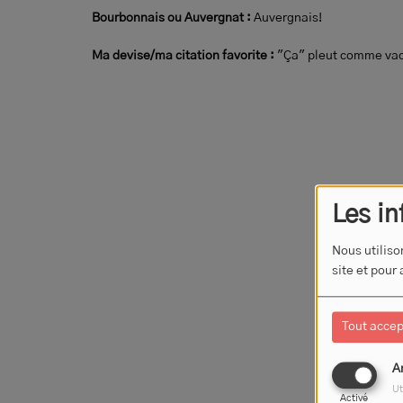
Bourbonnais ou Auvergnat :
Auvergnais!
Ma devise/ma citation favorite :
"Ça" pleut comme vac
Les in
Nous utiliso
site et pour
Tout accep
A
Ut
Activé