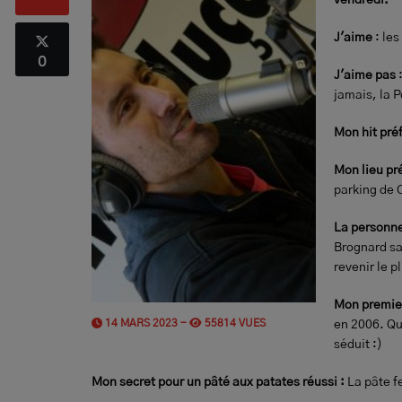
vendredi.
J'aime
: les
0
J'aime pas
:
jamais, la P
Mon hit pré
Mon lieu pré
parking de 
La personne 
Brognard sa
revenir le pl
Mon premier
14 MARS 2023 -
55814 VUES
en 2006. Qua
séduit :)
Mon secret pour un pâté aux patates réussi :
La pâte f