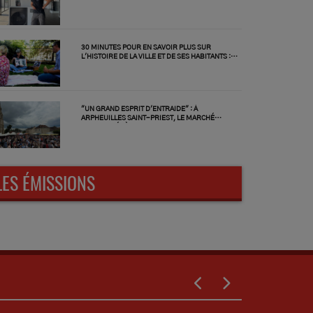
CAGNOTTE EN LIGNE
30 MINUTES POUR EN SAVOIR PLUS SUR
L'HISTOIRE DE LA VILLE ET DE SES HABITANTS :
MONTLUÇON TOURISME LANCE SES PAUSES-
DÉJEUNER ET PATRIMOINE
"UN GRAND ESPRIT D'ENTRAIDE" : À
ARPHEUILLES SAINT-PRIEST, LE MARCHÉ
D'ANTAN FÉDÈRE LES HABITANTS
LES ÉMISSIONS