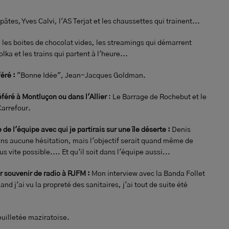
 pâtes, Yves Calvi, l'AS Terjat et les chaussettes qui trainent...
 les boites de chocolat vides, les streamings qui démarrent
olka et les trains qui partent à l'heure...
féré :
"Bonne Idée", Jean-Jacques Goldman.
féré à Montluçon ou dans l'Allier
: Le Barrage de Rochebut et le
Carrefour.
de l'équipe avec qui je partirais sur une île déserte :
Denis
ns aucune hésitation, mais l'objectif serait quand même de
us vite possible.... Et qu'il soit dans l'équipe aussi...
 souvenir de radio à RJFM :
Mon interview avec la Banda Follet
nd j'ai vu la propreté des sanitaires, j'ai tout de suite été
euilletée maziratoise.