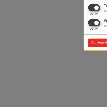
T
Ut
Activé
F
Ut
Activé
Sauvegard