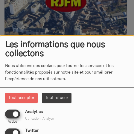
Les informations que nous
collectons
Nous utilisons des cookies pour fournir les services et les
fonctionnalités proposés sur notre site et pour améliorer
L'essentiel de l'information locale et régionale, chaque jour, sur
l'expérience de nos utilisateurs.
RJFM
LE JOURNAL D'INFORMATIONS
Tout accepter
Tout refuser
LOCALES ET RÉGIONALES
Analytics
Utilisation: Analyse
Activé
Twitter