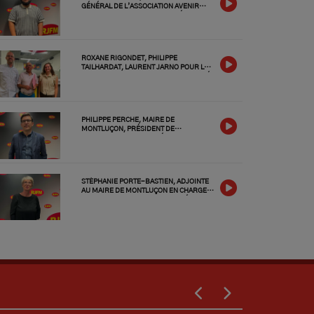
GÉNÉRAL DE L’ASSOCIATION AVENIR
SPORTIF MONTLUÇON, L'INVITÉ DU
JEUDI 2 JUILLET 2026
ROXANE RIGONDET, PHILIPPE
TAILHARDAT, LAURENT JARNO POUR LE
GOLF CLUB DU VAL DE CHER, LES INVITÉS
DU MERCREDI 1 JUILLET 2026
PHILIPPE PERCHE, MAIRE DE
MONTLUÇON, PRÉSIDENT DE
MONTLUÇON CO, L'INVITÉ DU MARDI 30
JUIN 2026
STÉPHANIE PORTE-BASTIEN, ADJOINTE
AU MAIRE DE MONTLUÇON EN CHARGE
DE LA CULTURE ET DES FESTIVITÉS,
L'INVITÉE DU LUNDI 29 JUIN 2026