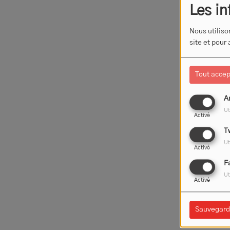
Les in
Nous utiliso
site et pour
Tout accep
A
Ut
Activé
T
Ut
Activé
F
Ut
Activé
Sauvegard