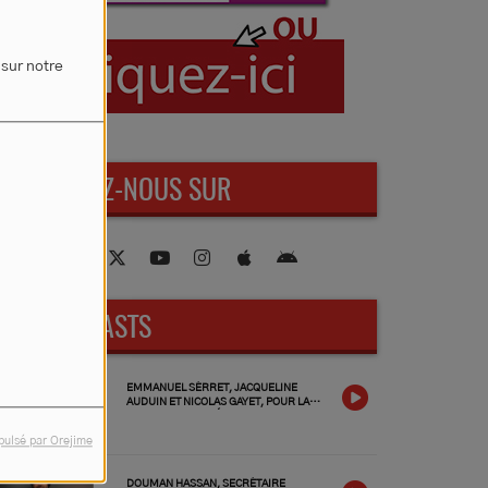
 sur notre
RETROUVEZ-NOUS SUR
NOS PODCASTS
EMMANUEL SÉRRET, JACQUELINE
AUDUIN ET NICOLAS GAYET, POUR LA
FOIRE DE CHAMBÉRAT 2026, LES
INVITÉS DU VENDREDI 3 JUILLET 2026
pulsé par Orejime
DOUMAN HASSAN, SECRÉTAIRE