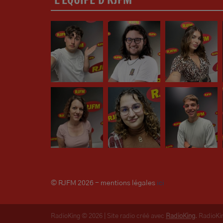
© RJFM 2026 - mentions légales
ici
RadioKing © 2026 | Site radio créé avec
RadioKing
. RadioK