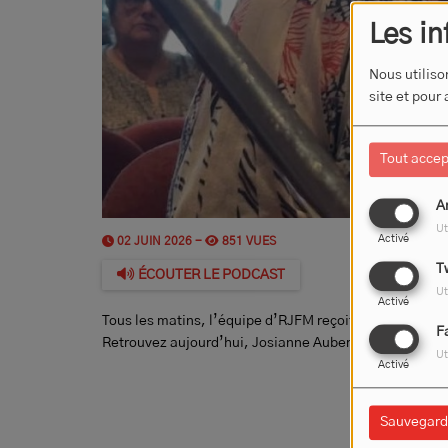
Les in
Nous utiliso
site et pour
Tout accep
A
Ut
Activé
02 JUIN 2026 -
851 VUES
T
ÉCOUTER LE PODCAST
Ut
Activé
Tous les matins, l’équipe d’RJFM reçoit un acteur de l’
F
Retrouvez aujourd’hui, Josianne Auberger, maire de Vi
Ut
Activé
Sauvegard