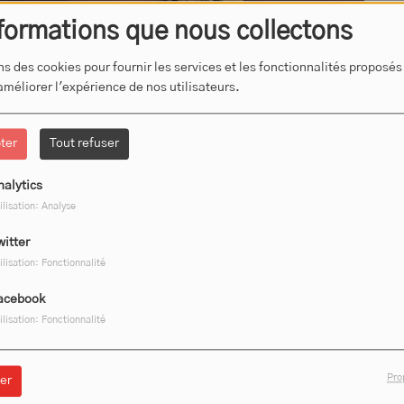
formations que nous collectons
ns des cookies pour fournir les services et les fonctionnalités proposés
 améliorer l'expérience de nos utilisateurs.
ter
Tout refuser
nalytics
ilisation: Analyse
witter
ilisation: Fonctionnalité
actualité locale.
acebook
llefranche d’Allier.
ilisation: Fonctionnalité
Pro
er