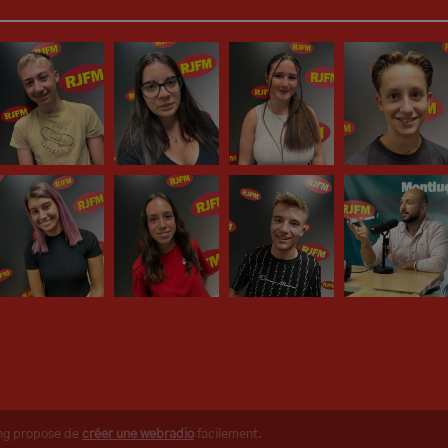
ing propose de
créer une webradio
facilement.