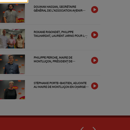
DOUMAN HASSAN, SECRÉTAIRE
GÉNÉRAL DE L’ASSOCIATION AVENIR
SPORTIF MONTLUÇON, L'INVITÉ DU
JEUDI 2 JUILLET 2026
ROXANE RIGONDET, PHILIPPE
TAILHARDAT, LAURENT JARNO POUR LE
GOLF CLUB DU VAL DE CHER, LES INVITÉS
DU MERCREDI 1 JUILLET 2026
PHILIPPE PERCHE, MAIRE DE
MONTLUÇON, PRÉSIDENT DE
MONTLUÇON CO, L'INVITÉ DU MARDI 30
JUIN 2026
STÉPHANIE PORTE-BASTIEN, ADJOINTE
AU MAIRE DE MONTLUÇON EN CHARGE
DE LA CULTURE ET DES FESTIVITÉS,
L'INVITÉE DU LUNDI 29 JUIN 2026