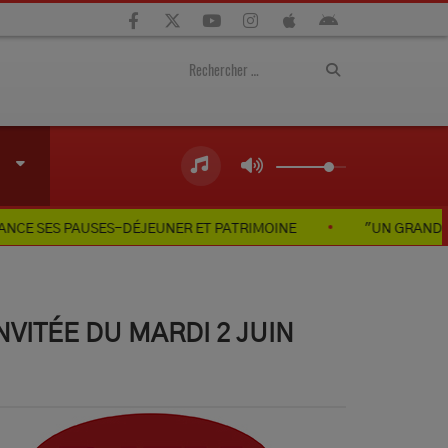
SES-DÉJEUNER ET PATRIMOINE
"UN GRAND ESPRIT D'ENTRAI
NVITÉE DU MARDI 2 JUIN