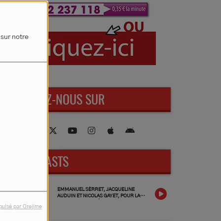
 sur notre
RETROUVEZ-NOUS SUR
NOS PODCASTS
EMMANUEL SÉRRET, JACQUELINE
AUDUIN ET NICOLAS GAYET, POUR LA
FOIRE DE CHAMBÉRAT 2026, LES
pulsé par Orejime
INVITÉS DU VENDREDI 3 JUILLET 2026