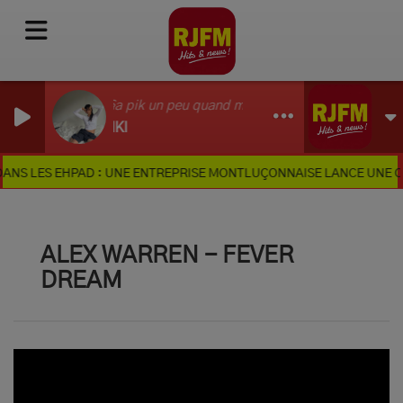
Ã§a pik un peu quand mï¿½me
MIKI
S LES EHPAD : UNE ENTREPRISE MONTLUÇONNAISE LANCE UNE CAGN
ALEX WARREN - FEVER
DREAM