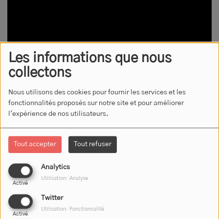
Les informations que nous
collectons
Nous utilisons des cookies pour fournir les services et les
13 JANVIER 2025
fonctionnalités proposés sur notre site et pour améliorer
l'expérience de nos utilisateurs.
Alex Warren - FEVER
DREAM
Tout accepter
Tout refuser
Analytics
Utilisation: Analyse
Activé
Twitter
L'ÉQUIPE D'RJFM
Utilisation: Fonctionnalité
Activé