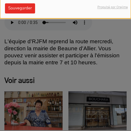
communal qui héberge l’Auberge.
Propulsé par Orejime
Sauvegarder
L'équipe d'RJFM reprend la route mercredi,
direction la mairie de Beaune d'Allier. Vous
pouvez venir assister et participer à l'émission
depuis la mairie entre 7 et 10 heures.
Voir aussi