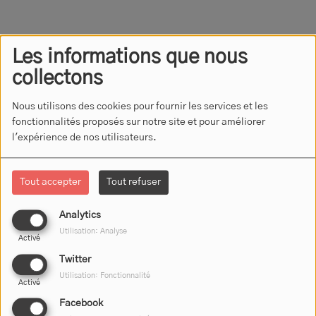
Les informations que nous
collectons
Nous utilisons des cookies pour fournir les services et les
fonctionnalités proposés sur notre site et pour améliorer
l'expérience de nos utilisateurs.
Tout accepter
Tout refuser
Ce Montluçonnais d’origine passé notamment
par le lycée madame de Staël commande
Analytics
aujourd’hui le centre d’études stratégiques de la
Utilisation: Analyse
Marine.
Il n’était pourtant pas vraiment destiné à
Activé
faire carrière dans la Marine.
Twitter
Utilisation: Fonctionnalité
Activé
Facebook