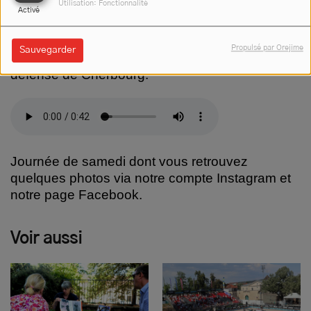
Utilisation: Fonctionnalité
Activé
Au cours de son brillant parcours, le contre-
amiral Laurent Bechler a également commandé
Propulsé par Orejime
Sauvegarder
la base navale de Nouméa ou la base de
défense de Cherbourg.
Journée de samedi dont vous retrouvez
quelques photos via notre compte Instagram et
notre page Facebook.
Voir aussi