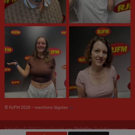
© RJFM 2026 - mentions légales
ici
RadioKing © 2026 | Site radio créé avec
RadioKing
. RadioKing propose